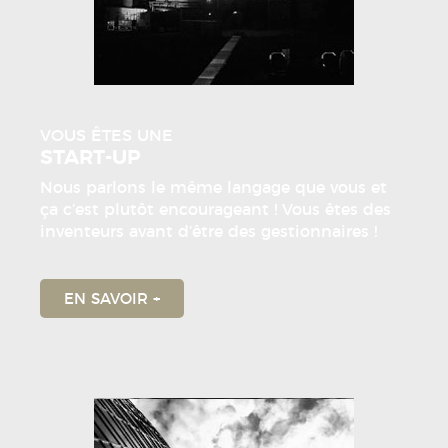
VOUS ÊTES UNE
START-UP
Nous parlons le même langage que vous et
ça c’est plutôt encourageant ! Vous êtes des
inventeurs avant d’être des gestionnaires !
EN SAVOIR +