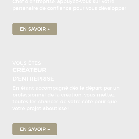
Chef d’entreprise, appuyez-vous sur votre
partenaire de confiance pour vous développer
EN SAVOIR +
VOUS ÊTES
CRÉATEUR
D'ENTREPRISE
En étant accompagné dès le départ par un
professionnel de la création, vous mettez
toutes les chances de votre côté pour que
votre projet aboutisse !
EN SAVOIR +