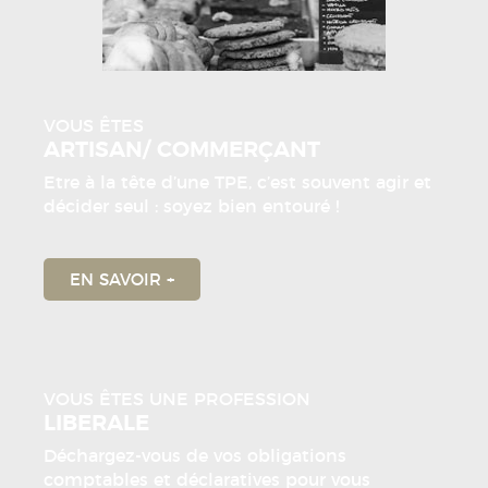
VOUS ÊTES
ARTISAN/ COMMERÇANT
Etre à la tête d’une TPE, c’est souvent agir et
décider seul : soyez bien entouré !
EN SAVOIR +
VOUS ÊTES UNE PROFESSION
LIBERALE
Déchargez-vous de vos obligations
comptables et déclaratives pour vous