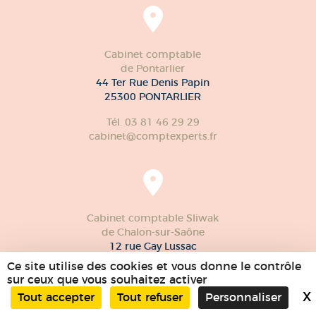
Cabinet comptable
de Pontarlier
44 Ter Rue Denis Papin
25300 PONTARLIER
Tél. 03 81 46 29 29
cabinet@comptexperts.fr
Cabinet comptable Sliwak
de Chalon-sur-Saône
12 rue Gay Lussac
71100 CHALON-sur-SAÔNE
Ce site utilise des cookies et vous donne le contrôle
sur ceux que vous souhaitez activer
Tél. 03 85 97 59 90
X
Tout accepter
Tout refuser
Personnaliser