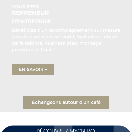
VOUS ÊTES
REPRENEUR
D'ENTREPRISE
Bénéficiez d’un accompagnement sur mesure
adapté à votre cible : audit, évaluation, étude
de faisabilité, business plan, montage
juridique et fiscal !
EN SAVOIR +
Échangeons autour d'un café
DÉCOUVREZ MYCBURO​