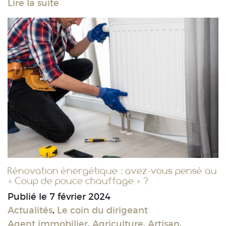
Lire la suite
Rénovation énergétique : avez-vous pensé au
« Coup de pouce chauffage » ?
Publié le
7 février 2024
Actualités
,
Le coin du dirigeant
Agent immobilier
,
Agriculture
,
Artisan
,