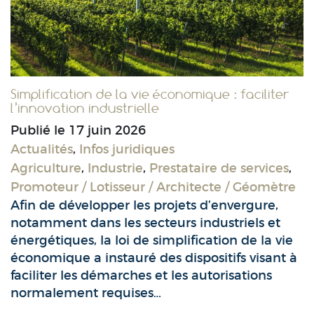
Simplification de la vie économique : faciliter
l’innovation industrielle
Publié le
17 juin 2026
Actualités
,
Infos juridiques
Agriculture
,
Industrie
,
Prestataire de services
,
Promoteur / Lotisseur / Architecte / Géomètre
Afin de développer les projets d’envergure,
notamment dans les secteurs industriels et
énergétiques, la loi de simplification de la vie
économique a instauré des dispositifs visant à
faciliter les démarches et les autorisations
normalement requises…