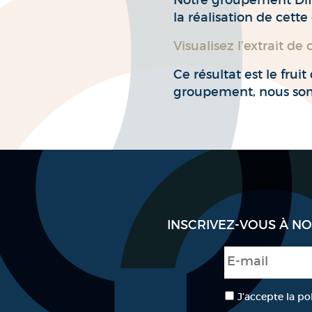
Notre groupement Diffé
la réalisation de cette
Visualisez l’extrait de
Ce résultat est le fru
groupement, nous somm
INSCRIVEZ-VOUS À N
E-mail
*
RGPD
*
J’accepte la po