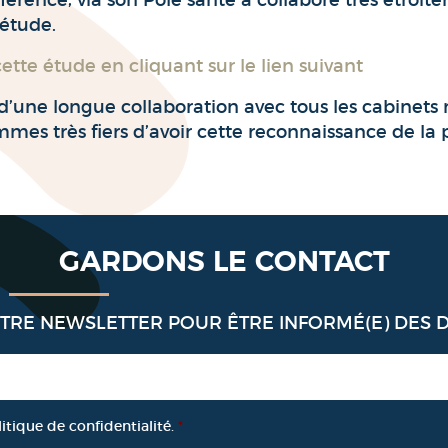
rence, via son Pôle santé a collaboré très étroit
 étude.
 cette étude en cliquant sur le lien suivant
it d’une longue collaboration avec tous les cabine
es très fiers d’avoir cette reconnaissance de la p
GARDONS LE CONTACT
OTRE NEWSLETTER POUR ÊTRE INFORMÉ(E) DES 
litique de confidentialité.
*