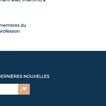
ement avec Interfimo à
ts membres du
rofession.
DERNIÈRES NOUVELLES