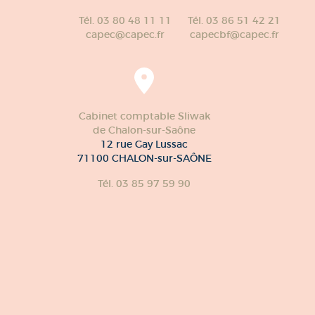
Tél. 03 80 48 11 11
Tél. 03 86 51 42 21
capec@capec.fr
capecbf@capec.fr
Cabinet comptable Sliwak
de Chalon-sur-Saône
12 rue Gay Lussac
71100 CHALON-sur-SAÔNE
Tél. 03 85 97 59 90