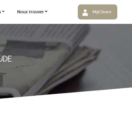
m
Nous trouver
MyCburo
UDE