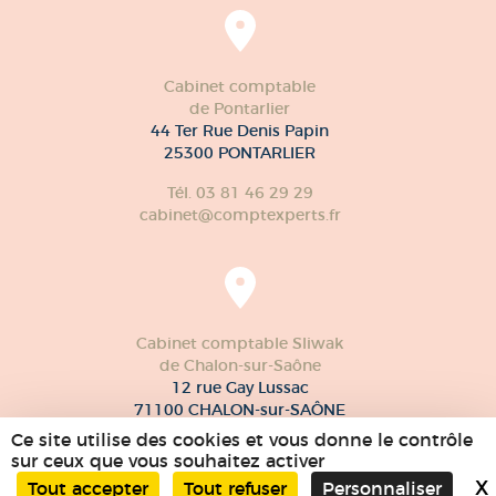
Cabinet comptable
de Pontarlier
44 Ter Rue Denis Papin
25300 PONTARLIER
Tél. 03 81 46 29 29
cabinet@comptexperts.fr
Cabinet comptable Sliwak
de Chalon-sur-Saône
12 rue Gay Lussac
71100 CHALON-sur-SAÔNE
Ce site utilise des cookies et vous donne le contrôle
Tél. 03 85 97 59 90
sur ceux que vous souhaitez activer
X
Tout accepter
Tout refuser
Personnaliser