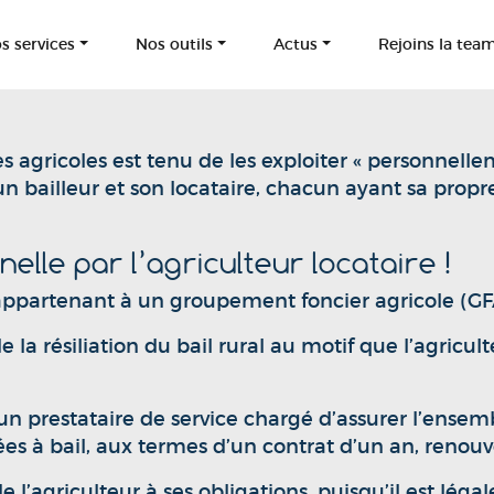
s services
Nos outils
Actus
Rejoins la tea
s agricoles est tenu de les exploiter « personnelle
un bailleur et son locataire, chacun ayant sa prop
nelle par l’agriculteur locataire !
 appartenant à un groupement foncier agricole (GFA
a résiliation du bail rural au motif que l’agricul
 à un prestataire de service chargé d’assurer l’ensem
nées à bail, aux termes d’un contrat d’un an, renou
e l’agriculteur à ses obligations, puisqu’il est lé