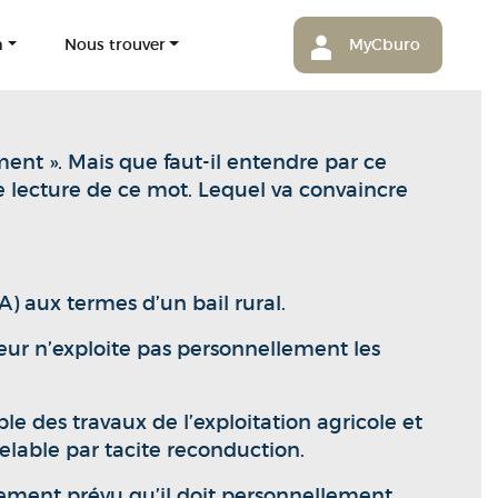
m
Nous trouver
MyCburo
ment ». Mais que faut-il entendre par ce
re lecture de ce mot. Lequel va convaincre
) aux termes d’un bail rural.
teur n’exploite pas personnellement les
ble des travaux de l’exploitation agricole et
velable par tacite reconduction.
galement prévu qu’il doit personnellement