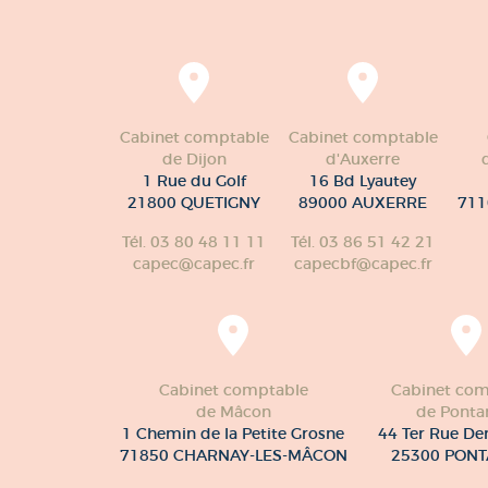
Cabinet comptable
Cabinet comptable
de Dijon
d'Auxerre
1 Rue du Golf
16 Bd Lyautey
21800 QUETIGNY
89000 AUXERRE
711
Tél. 03 80 48 11 11
Tél. 03 86 51 42 21
capec@capec.fr
capecbf@capec.fr
Cabinet comptable
Cabinet com
de Mâcon
de Pontar
1 Chemin de la Petite Grosne
44 Ter Rue De
71850 CHARNAY-LES-MÂCON
25300 PONT