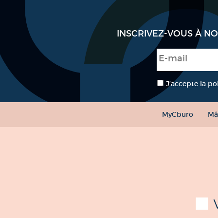
INSCRIVEZ-VOUS À N
E-mail
*
RGPD
*
J’accepte la po
MyCburo
Mâ