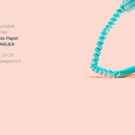
ptable
lier
nis Papin
ARLIER
6 29 29
xperts.fr