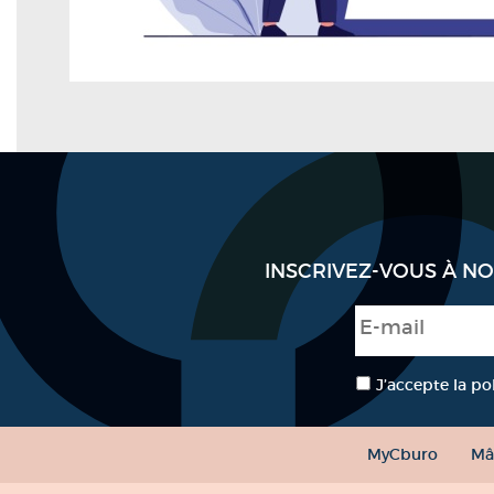
INSCRIVEZ-VOUS À N
E-mail
*
RGPD
*
J’accepte la po
MyCburo
Mâ