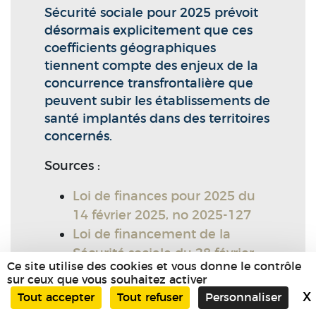
Sécurité sociale pour 2025 prévoit
désormais explicitement que ces
coefficients géographiques
tiennent compte des enjeux de la
concurrence transfrontalière que
peuvent subir les établissements de
santé implantés dans des territoires
concernés.
Sources :
Loi de finances pour 2025 du
14 février 2025, no 2025-127
Loi de financement de la
Sécurité sociale du 28 février
Ce site utilise des cookies et vous donne le contrôle
2025, no 2025-199
sur ceux que vous souhaitez activer
X
Tout accepter
Tout refuser
Personnaliser
Secteur médical et paramédical :