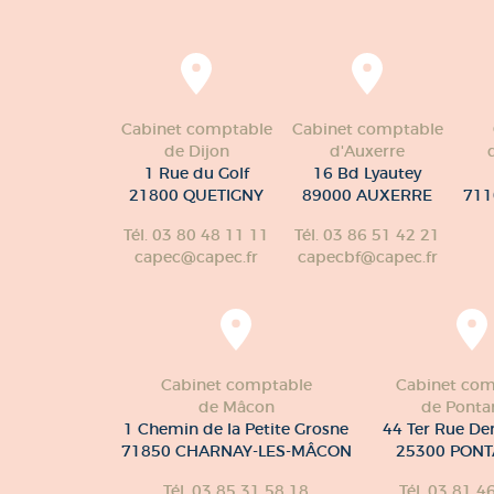
Cabinet comptable
Cabinet comptable
de Dijon
d'Auxerre
1 Rue du Golf
16 Bd Lyautey
21800 QUETIGNY
89000 AUXERRE
711
Tél. 03 80 48 11 11
Tél. 03 86 51 42 21
capec@capec.fr
capecbf@capec.fr
Cabinet comptable
Cabinet com
de Mâcon
de Pontar
1 Chemin de la Petite Grosne
44 Ter Rue De
71850 CHARNAY-LES-MÂCON
25300 PONT
Tél. 03 85 31 58 18
Tél. 03 81 4