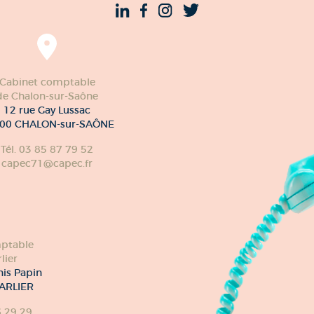
Cabinet comptable
de Chalon-sur-Saône
12 rue Gay Lussac
00 CHALON-sur-SAÔNE
Tél. 03 85 87 79 52
capec71@capec.fr
ptable
lier
nis Papin
ARLIER
6 29 29