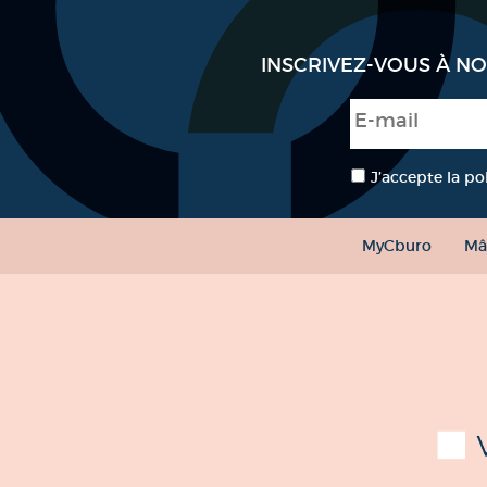
INSCRIVEZ-VOUS À N
E-mail
*
RGPD
*
J’accepte la po
MyCburo
Mâ