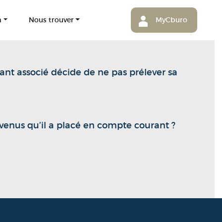
m
Nous trouver
MyCburo
eant associé décide de ne pas prélever sa
revenus qu’il a placé en compte courant ?