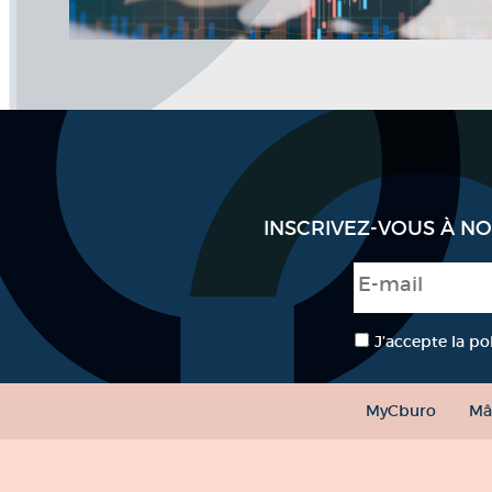
INSCRIVEZ-VOUS À N
E-mail
*
RGPD
*
J’accepte la po
MyCburo
Mâ