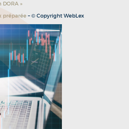
n DORA »
x préparée
– © Copyright WebLex