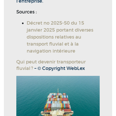
l’entreprise.
Sources :
Décret no 2025-50 du 15
janvier 2025 portant diverses
dispositions relatives au
transport fluvial et à la
navigation intérieure
Qui peut devenir transporteur
fluvial ?
– © Copyright WebLex