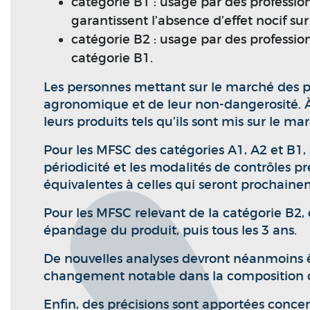
catégorie B1 : usage par des professi
garantissent l’absence d’effet nocif s
catégorie B2 : usage par des professi
catégorie B1.
Les personnes mettant sur le marché des pro
agronomique et de leur non-dangerosité. À 
leurs produits tels qu’ils sont mis sur le ma
Pour les MFSC des catégories A1, A2 et B1, 
périodicité et les modalités de contrôles pr
équivalentes à celles qui seront prochaine
Pour les MFSC relevant de la catégorie B2, d
épandage du produit, puis tous les 3 ans.
De nouvelles analyses devront néanmoins êt
changement notable dans la composition d
Enfin, des précisions sont apportées concer