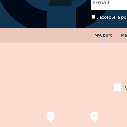
RGPD
*
J’accepte la po
MyCburo
Mâ