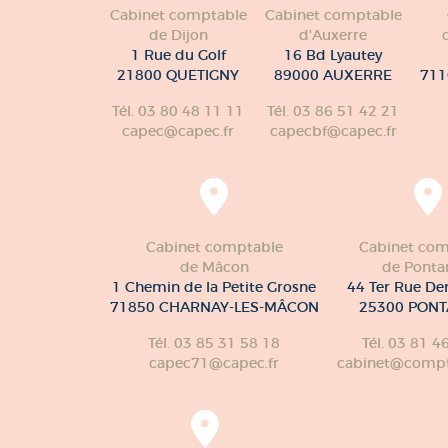
Cabinet comptable
Cabinet comptable
de Dijon
d'Auxerre
1 Rue du Golf
16 Bd Lyautey
21800 QUETIGNY
89000 AUXERRE
711
Tél. 03 80 48 11 11
Tél. 03 86 51 42 21
capec@capec.fr
capecbf@capec.fr
Cabinet comptable
Cabinet com
de Mâcon
de Pontar
1 Chemin de la Petite Grosne
44 Ter Rue De
71850 CHARNAY-LES-MÂCON
25300 PONT
Tél. 03 85 31 58 18
Tél. 03 81 4
capec71@capec.fr
cabinet@compte