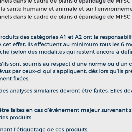
onnels dans le cadre de plans d’épandage de MFSC
ur la santé humaine et animale et sur l’environneme
onnels dans le cadre de plans d’épandage de MFSC
duits des catégories A1 et A2 ont la responsabilit
cet effet, ils effectuent au minimum tous les 6 mo
rché (selon des modalités qui restent encore à défin
s’ils sont soumis au respect d’une norme ou d’un c
évus par ceux-ci qui s’appliquent, dès lors qu’ils 
ment fixées.
es analyses similaires devront être faites. Elles de
re faites en cas d’événement majeur survenant sur
es produits.
nant l’étiquetage de ces produits.