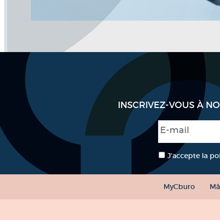
INSCRIVEZ-VOUS À N
E-mail
*
RGPD
*
J’accepte la po
MyCburo
Mâ