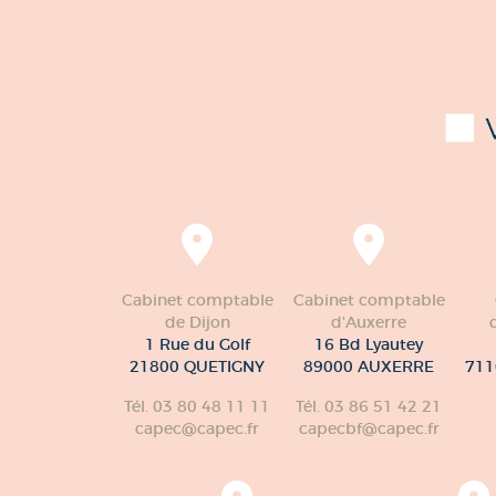
Cabinet comptable
Cabinet comptable
de Dijon
d'Auxerre
1 Rue du Golf
16 Bd Lyautey
21800 QUETIGNY
89000 AUXERRE
711
Tél. 03 80 48 11 11
Tél. 03 86 51 42 21
capec@capec.fr
capecbf@capec.fr