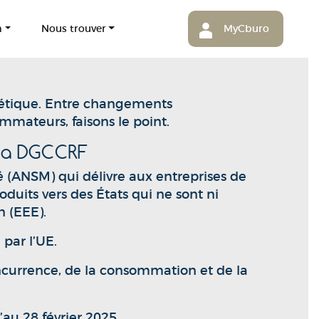
m
Nous trouver
MyCburo
métique. Entre changements
ommateurs, faisons le point.
 la DGCCRF
é (ANSM) qui délivre aux entreprises de
duits vers des États qui ne sont ni
 (EEE).
 par l’UE.
oncurrence, de la consommation et de la
au 28 février 2025.