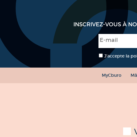
INSCRIVEZ-VOUS À N
E-mail
*
RGPD
*
J’accepte la po
MyCburo
Mâ