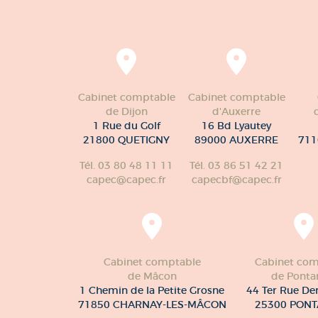
Cabinet comptable
Cabinet comptable
de Dijon
d'Auxerre
1 Rue du Golf
16 Bd Lyautey
21800 QUETIGNY
89000 AUXERRE
711
Tél. 03 80 48 11 11
Tél. 03 86 51 42 21
capec@capec.fr
capecbf@capec.fr
Cabinet comptable
Cabinet com
de Mâcon
de Pontar
1 Chemin de la Petite Grosne
44 Ter Rue De
71850 CHARNAY-LES-MÂCON
25300 PONT