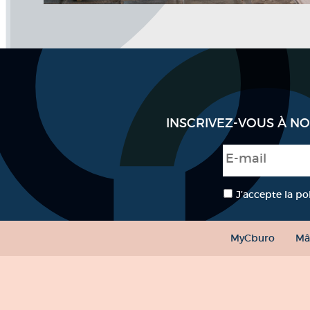
INSCRIVEZ-VOUS À N
E-mail
*
RGPD
*
J’accepte la po
MyCburo
Mâ