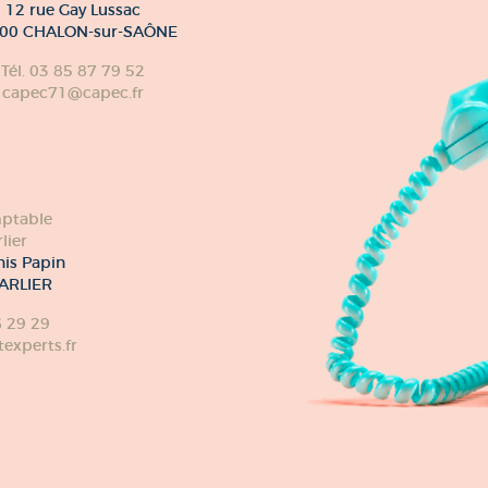
12 rue Gay Lussac
00 CHALON-sur-SAÔNE
Tél. 03 85 87 79 52
capec71@capec.fr
ptable
lier
nis Papin
ARLIER
6 29 29
xperts.fr