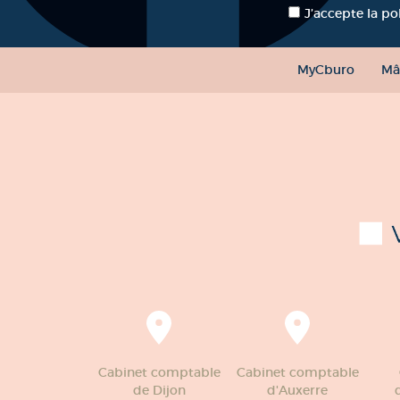
RGPD
*
J’accepte la po
MyCburo
Mâ
Cabinet comptable
Cabinet comptable
de Dijon
d'Auxerre