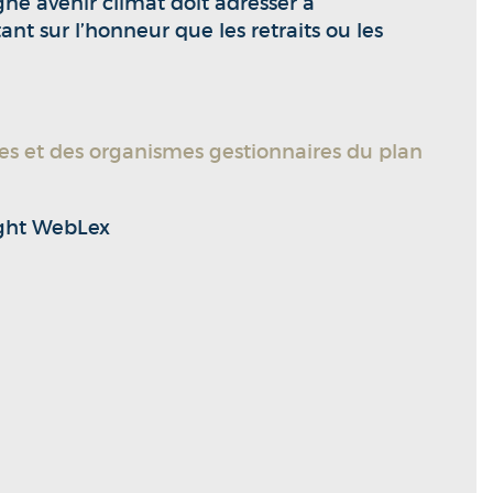
rgne avenir climat doit adresser à
t sur l’honneur que les retraits ou les
res et des organismes gestionnaires du plan
ight WebLex