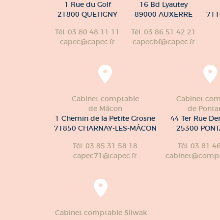
1 Rue du Golf
16 Bd Lyautey
21800 QUETIGNY
89000 AUXERRE
711
Tél. 03 80 48 11 11
Tél. 03 86 51 42 21
capec@capec.fr
capecbf@capec.fr
Cabinet comptable
Cabinet com
de Mâcon
de Pontar
1 Chemin de la Petite Grosne
44 Ter Rue De
71850 CHARNAY-LES-MÂCON
25300 PONT
Tél. 03 85 31 58 18
Tél. 03 81 4
capec71@capec.fr
cabinet@compte
Cabinet comptable Sliwak