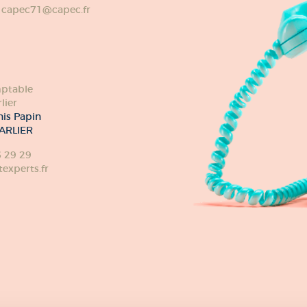
capec71@capec.fr
ptable
lier
nis Papin
ARLIER
6 29 29
xperts.fr