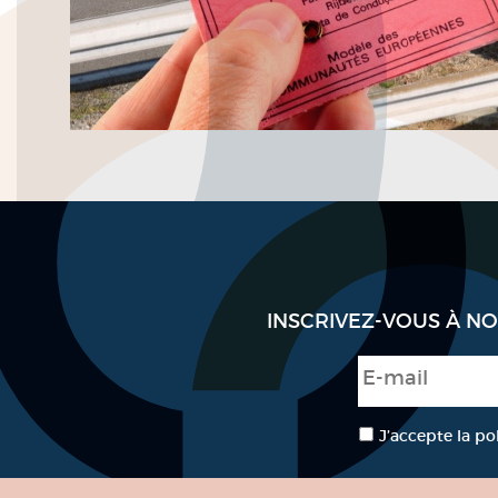
INSCRIVEZ-VOUS À N
E-mail
*
RGPD
*
J’accepte la po