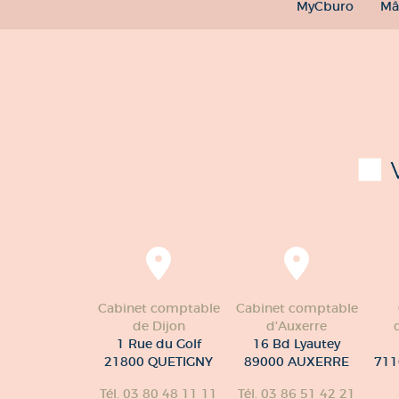
MyCburo
Mâ
Cabinet comptable
Cabinet comptable
de Dijon
d'Auxerre
1 Rue du Golf
16 Bd Lyautey
21800 QUETIGNY
89000 AUXERRE
711
Tél. 03 80 48 11 11
Tél. 03 86 51 42 21