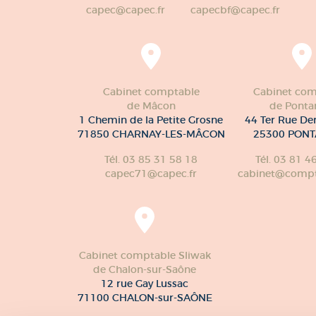
capec@capec.fr
capecbf@capec.fr
Cabinet comptable
Cabinet com
de Mâcon
de Pontar
1 Chemin de la Petite Grosne
44 Ter Rue De
71850 CHARNAY-LES-MÂCON
25300 PONT
Tél. 03 85 31 58 18
Tél. 03 81 4
capec71@capec.fr
cabinet@compte
Cabinet comptable Sliwak
de Chalon-sur-Saône
12 rue Gay Lussac
71100 CHALON-sur-SAÔNE