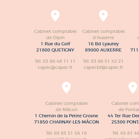
Cabinet comptable
Cabinet comptable
de Dijon
d'Auxerre
1 Rue du Golf
16 Bd Lyautey
21800 QUETIGNY
89000 AUXERRE
711
Tél. 03 80 48 11 11
Tél. 03 86 51 42 21
capec@capec.fr
capecbf@capec.fr
Cabinet comptable
Cabinet com
de Mâcon
de Pontar
1 Chemin de la Petite Grosne
44 Ter Rue De
71850 CHARNAY-LES-MÂCON
25300 PONT
Tél. 03 85 31 58 18
Tél. 03 81 4