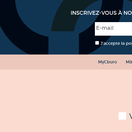
INSCRIVEZ-VOUS À N
E-mail
*
RGPD
*
J’accepte la po
MyCburo
Mâ