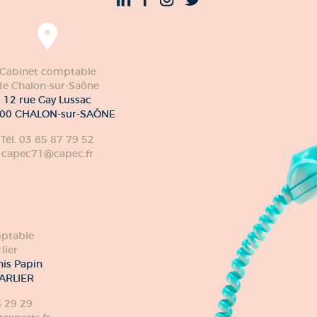
Cabinet comptable
de Chalon-sur-Saône
12 rue Gay Lussac
00 CHALON-sur-SAÔNE
Tél. 03 85 87 79 52
capec71@capec.fr
ptable
lier
nis Papin
ARLIER
6 29 29