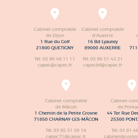
Cabinet comptable
Cabinet comptable
de Dijon
d'Auxerre
1 Rue du Golf
16 Bd Lyautey
21800 QUETIGNY
89000 AUXERRE
711
Tél. 03 80 48 11 11
Tél. 03 86 51 42 21
capec@capec.fr
capecbf@capec.fr
Cabinet comptable
Cabinet com
de Mâcon
de Pontar
1 Chemin de la Petite Grosne
44 Ter Rue De
71850 CHARNAY-LES-MÂCON
25300 PONT
Tél. 03 85 31 58 18
Tél. 03 81 4
capec71@capec.fr
cabinet@compte