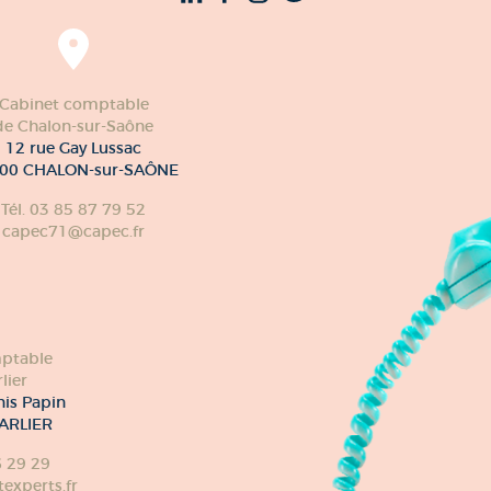
Cabinet comptable
de Chalon-sur-Saône
12 rue Gay Lussac
00 CHALON-sur-SAÔNE
Tél. 03 85 87 79 52
capec71@capec.fr
ptable
lier
nis Papin
ARLIER
6 29 29
xperts.fr