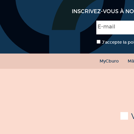
INSCRIVEZ-VOUS À N
E-mail
*
RGPD
*
J’accepte la po
MyCburo
Mâ