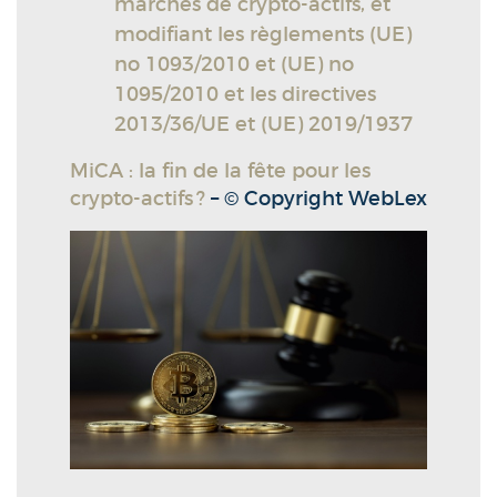
marchés de crypto-actifs, et
modifiant les règlements (UE)
no 1093/2010 et (UE) no
1095/2010 et les directives
2013/36/UE et (UE) 2019/1937
MiCA : la fin de la fête pour les
crypto-actifs ?
– © Copyright WebLex