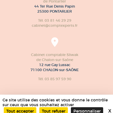
de Pontarlier
44 Ter Rue Denis Papin
25300 PONTARLIER
Tél. 03 81 46 29 29
cabinet@comptexperts.fr
Cabinet comptable Sliwak
de Chalon-sur-Saône
12 rue Gay Lussac
71100 CHALON-sur-SAÔNE
Tél. 03 85 97 59 90
Ce site utilise des cookies et vous donne le contrôle
sur ceux que vous souhaitez activer
X
Tout accepter
Tout refuser
Personnaliser