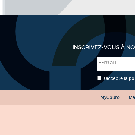
INSCRIVEZ-VOUS À N
E-mail
*
RGPD
*
J’accepte la po
MyCburo
Mâ