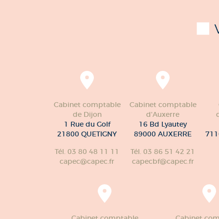
Cabinet comptable
Cabinet comptable
de Dijon
d'Auxerre
1 Rue du Golf
16 Bd Lyautey
21800 QUETIGNY
89000 AUXERRE
711
Tél. 03 80 48 11 11
Tél. 03 86 51 42 21
capec@capec.fr
capecbf@capec.fr
Cabinet comptable
Cabinet com