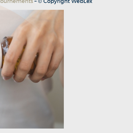
étournements
– © Copyright WebLex