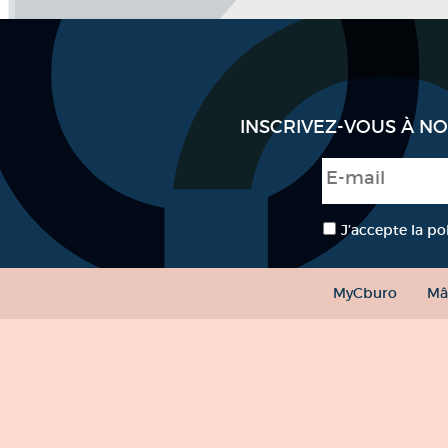
INSCRIVEZ-VOUS À N
E-mail
*
RGPD
*
J’accepte la po
MyCburo
Mâ