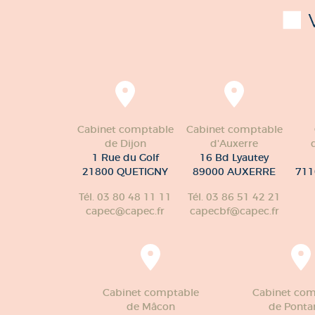
Cabinet comptable
Cabinet comptable
de Dijon
d'Auxerre
1 Rue du Golf
16 Bd Lyautey
21800 QUETIGNY
89000 AUXERRE
711
Tél. 03 80 48 11 11
Tél. 03 86 51 42 21
capec@capec.fr
capecbf@capec.fr
Cabinet comptable
Cabinet com
de Mâcon
de Pontar