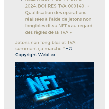
2024, BOI-RES-TVA-000140 : «
Qualification des opérations
réalisées à l’aide de jetons non
fongibles dits « NFT » au regard
des règles de la TVA »
Jetons non fongibles et TVA :
comment ça marche ?
– ©
Copyright WebLex