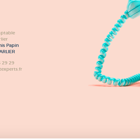
ptable
lier
nis Papin
ARLIER
6 29 29
xperts.fr