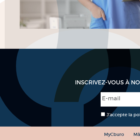
INSCRIVEZ-VOUS À N
E-mail
*
RGPD
*
J’accepte la po
MyCburo
Mâ