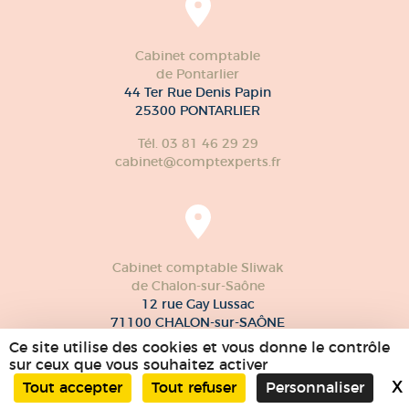
Cabinet comptable
de Pontarlier
44 Ter Rue Denis Papin
25300 PONTARLIER
Tél. 03 81 46 29 29
cabinet@comptexperts.fr
Cabinet comptable Sliwak
de Chalon-sur-Saône
12 rue Gay Lussac
71100 CHALON-sur-SAÔNE
Ce site utilise des cookies et vous donne le contrôle
Tél. 03 85 97 59 90
sur ceux que vous souhaitez activer
X
Tout accepter
Tout refuser
Personnaliser