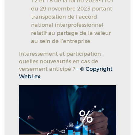
12 et 18 de la loi no 2023-1107
du 29 novembre 2023 portant
transposition de l’accord
national interprofessionnel
relatif au partage de la valeur
au sein de l’entreprise
Intéressement et participation :
quelles nouveautés en cas de
versement anticipé ?
– © Copyright
WebLex