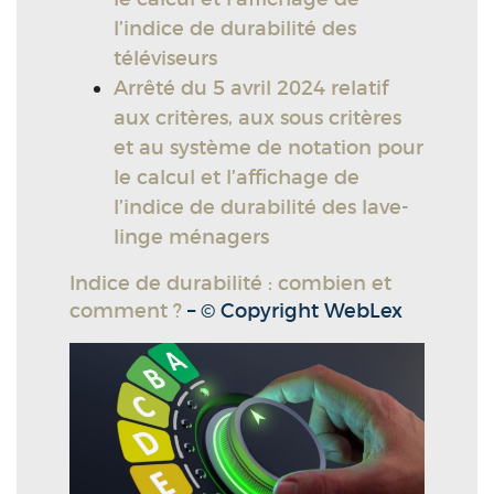
l’indice de durabilité des
téléviseurs
Arrêté du 5 avril 2024 relatif
aux critères, aux sous critères
et au système de notation pour
le calcul et l’affichage de
l’indice de durabilité des lave-
linge ménagers
Indice de durabilité : combien et
comment ?
– © Copyright WebLex