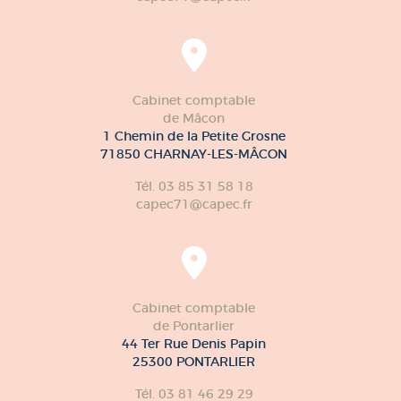
de Chalon-sur-Saône
12 rue Gay Lussac
71100 CHALON-sur-SAÔNE
Tél. 03 85 87 79 52
capec71@capec.fr
Cabinet comptable
de Mâcon
1 Chemin de la Petite Grosne
71850 CHARNAY-LES-MÂCON
Tél. 03 85 31 58 18
capec71@capec.fr