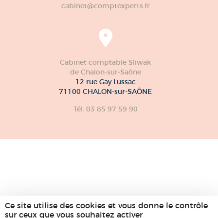
Cabinet comptable
de Pontarlier
44 Ter Rue Denis Papin
25300 PONTARLIER
Tél. 03 81 46 29 29
cabinet@comptexperts.fr
Cabinet comptable Sliwak
de Chalon-sur-Saône
12 rue Gay Lussac
71100 CHALON-sur-SAÔNE
Tél. 03 85 97 59 90
Ce site utilise des cookies et vous donne le contrôle
sur ceux que vous souhaitez activer