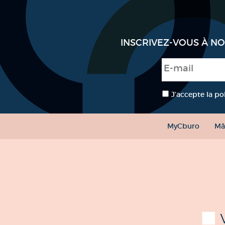
INSCRIVEZ-VOUS À N
E-mail
*
RGPD
*
J’accepte la po
MyCburo
Mâ