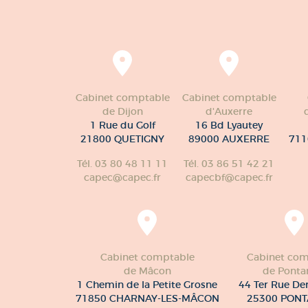
Cabinet comptable
Cabinet comptable
de Dijon
d'Auxerre
1 Rue du Golf
16 Bd Lyautey
21800 QUETIGNY
89000 AUXERRE
711
Tél. 03 80 48 11 11
Tél. 03 86 51 42 21
capec@capec.fr
capecbf@capec.fr
Cabinet comptable
Cabinet com
de Mâcon
de Pontar
1 Chemin de la Petite Grosne
44 Ter Rue De
71850 CHARNAY-LES-MÂCON
25300 PONT