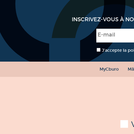
INSCRIVEZ-VOUS À N
E-mail
*
RGPD
*
J’accepte la po
MyCburo
Mâ