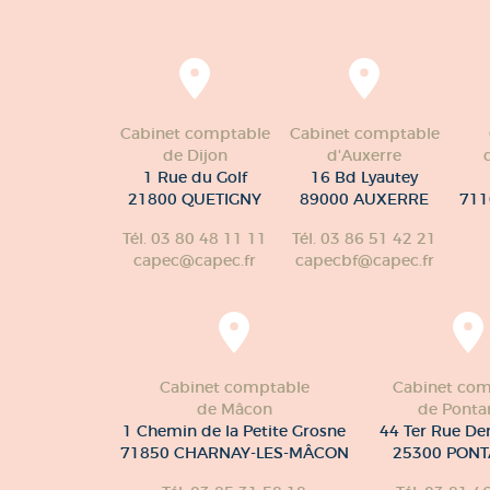
Cabinet comptable
Cabinet comptable
de Dijon
d'Auxerre
1 Rue du Golf
16 Bd Lyautey
21800 QUETIGNY
89000 AUXERRE
711
Tél. 03 80 48 11 11
Tél. 03 86 51 42 21
capec@capec.fr
capecbf@capec.fr
Cabinet comptable
Cabinet com
de Mâcon
de Pontar
1 Chemin de la Petite Grosne
44 Ter Rue De
71850 CHARNAY-LES-MÂCON
25300 PONT