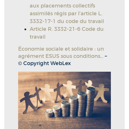
aux placements collectifs
assimilés régis par l’article L.
3332-17-1 du code du travail
Article R. 3332-21-6 Code du
travail
Économie sociale et solidaire : un
agrément ESUS sous conditions…
–
© Copyright WebLex