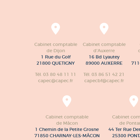
Cabinet comptable
Cabinet comptable
de Dijon
d'Auxerre
1 Rue du Golf
16 Bd Lyautey
21800 QUETIGNY
89000 AUXERRE
711
Tél. 03 80 48 11 11
Tél. 03 86 51 42 21
capec@capec.fr
capecbf@capec.fr
Cabinet comptable
Cabinet com
de Mâcon
de Pontar
1 Chemin de la Petite Grosne
44 Ter Rue De
71850 CHARNAY-LES-MÂCON
25300 PONT