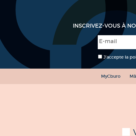
INSCRIVEZ-VOUS À N
E-mail
*
RGPD
*
J’accepte la po
MyCburo
Mâ