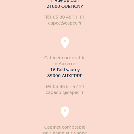
1 Rue du Golf
21800 QUETIGNY
Tél. 03 80 48 11 11
capec@capec.fr
Cabinet comptable
d'Auxerre
16 Bd Lyautey
89000 AUXERRE
Tél. 03 86 51 42 21
capecbf@capec.fr
Cabinet comptable
de Chalon-sur-Saône