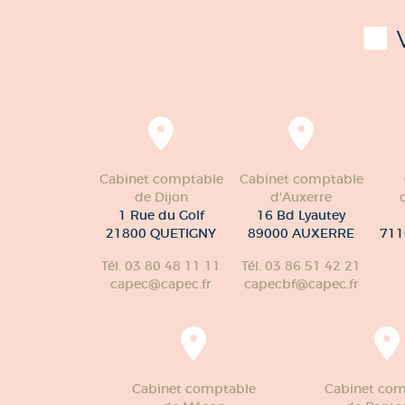
Cabinet comptable
Cabinet comptable
de Dijon
d'Auxerre
1 Rue du Golf
16 Bd Lyautey
21800 QUETIGNY
89000 AUXERRE
711
Tél. 03 80 48 11 11
Tél. 03 86 51 42 21
capec@capec.fr
capecbf@capec.fr
Cabinet comptable
Cabinet com