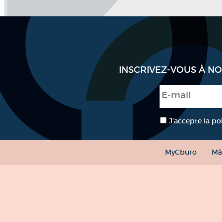
INSCRIVEZ-VOUS À N
E-mail
*
RGPD
*
J’accepte la po
MyCburo
Mâ