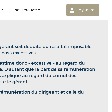
m
Nous trouver
MyCburo
 gérant soit déduite du résultat imposable
 pas « excessive »…
’estime donc « excessive » au regard du
uté. D’autant que la part de sa rémunération
ui s’explique au regard du cumul des
ste le gérant…
la rémunération du dirigeant et celle du