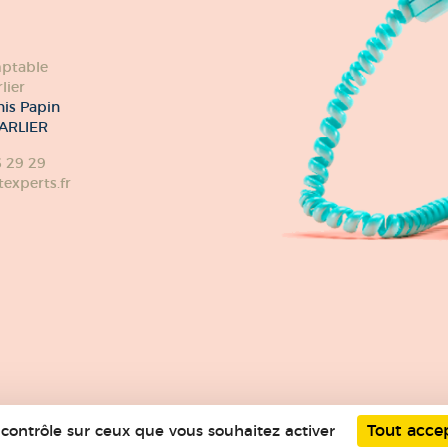
ptable
lier
nis Papin
ARLIER
6 29 29
xperts.fr
e contrôle sur ceux que vous souhaitez activer
Tout acce