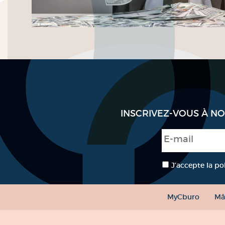
INSCRIVEZ-VOUS À N
E-mail
*
RGPD
*
J’accepte la po
MyCburo
Mâ