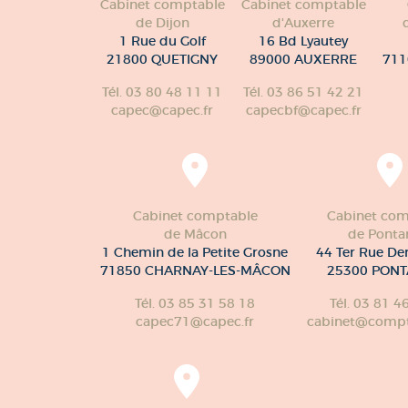
Cabinet comptable
Cabinet comptable
de Dijon
d'Auxerre
1 Rue du Golf
16 Bd Lyautey
21800 QUETIGNY
89000 AUXERRE
711
Tél. 03 80 48 11 11
Tél. 03 86 51 42 21
capec@capec.fr
capecbf@capec.fr
Cabinet comptable
Cabinet com
de Mâcon
de Pontar
1 Chemin de la Petite Grosne
44 Ter Rue De
71850 CHARNAY-LES-MÂCON
25300 PONT
Tél. 03 85 31 58 18
Tél. 03 81 4
capec71@capec.fr
cabinet@compte