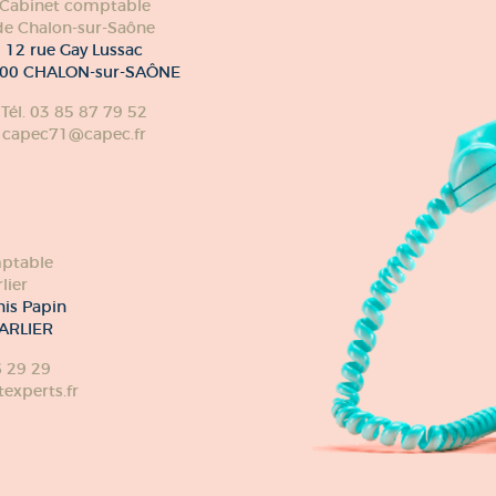
Cabinet comptable
de Chalon-sur-Saône
12 rue Gay Lussac
00 CHALON-sur-SAÔNE
Tél. 03 85 87 79 52
capec71@capec.fr
ptable
lier
nis Papin
ARLIER
6 29 29
xperts.fr