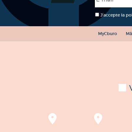
RGPD
*
J’accepte la po
MyCburo
Mâ