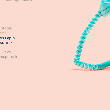
ptable
lier
nis Papin
ARLIER
6 29 29
xperts.fr