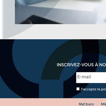
INSCRIVEZ-VOUS À N
E-mail
*
RGPD
*
J’accepte la po
MyCburo
Mâ