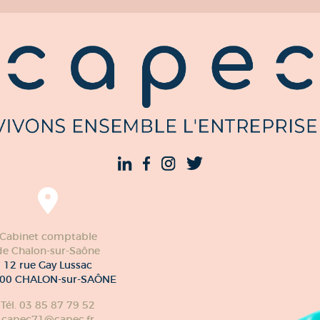
Cabinet comptable
de Chalon-sur-Saône
12 rue Gay Lussac
00 CHALON-sur-SAÔNE
Tél. 03 85 87 79 52
capec71@capec.fr