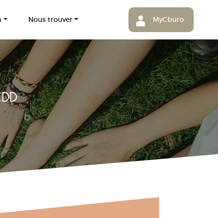
m
Nous trouver
MyCburo
CDD