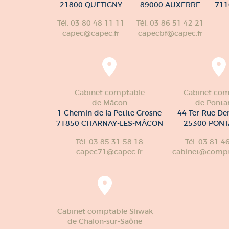
21800 QUETIGNY
89000 AUXERRE
711
Tél. 03 80 48 11 11
Tél. 03 86 51 42 21
capec@capec.fr
capecbf@capec.fr
Cabinet comptable
Cabinet com
de Mâcon
de Pontar
1 Chemin de la Petite Grosne
44 Ter Rue De
71850 CHARNAY-LES-MÂCON
25300 PONT
Tél. 03 85 31 58 18
Tél. 03 81 4
capec71@capec.fr
cabinet@compte
Cabinet comptable Sliwak
de Chalon-sur-Saône