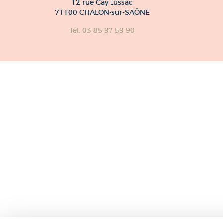
12 rue Gay Lussac
71100 CHALON-sur-SAÔNE
Tél. 03 85 97 59 90