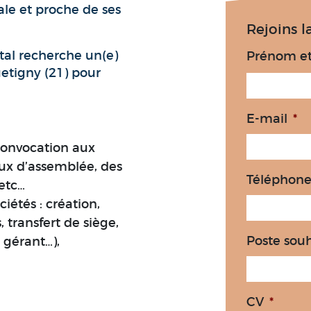
ale et proche de ses
Rejoins 
ital recherche un(e)
Prénom e
tigny (21) pour
E-mail
*
convocation aux
ux d’assemblée, des
Téléphon
 etc…
iétés : création,
 transfert de siège,
Poste sou
gérant…),
CV
*