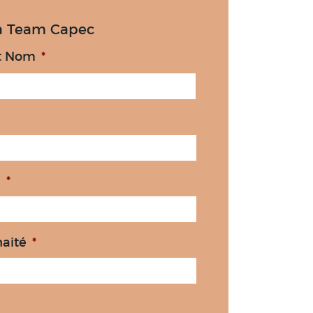
la Team Capec
t Nom
*
e
*
haité
*