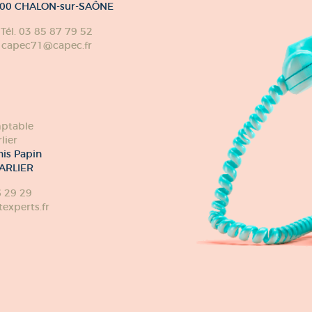
00 CHALON-sur-SAÔNE
Tél. 03 85 87 79 52
capec71@capec.fr
ptable
lier
nis Papin
ARLIER
6 29 29
xperts.fr