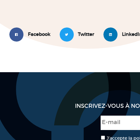
Facebook
Twitter
LinkedI
INSCRIVEZ-VOUS À N
E-mail
*
RGPD
*
J’accepte la po