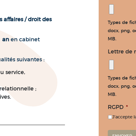
 affaires / droit des
Types de fich
docx, png, od
1 an
en cabinet
MB.
Lettre de 
alités suivantes :
u service,
Types de fich
docx, png, od
elationnelle ;
MB.
ves.
RGPD
*
J’accepte l