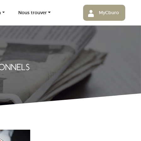
m
Nous trouver
MyCburo
IONNELS