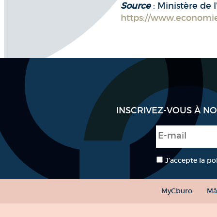
Source
: Ministère de 
https://www.economie.
INSCRIVEZ-VOUS À N
E-mail
*
RGPD
*
J’accepte la po
MyCburo
Mâ