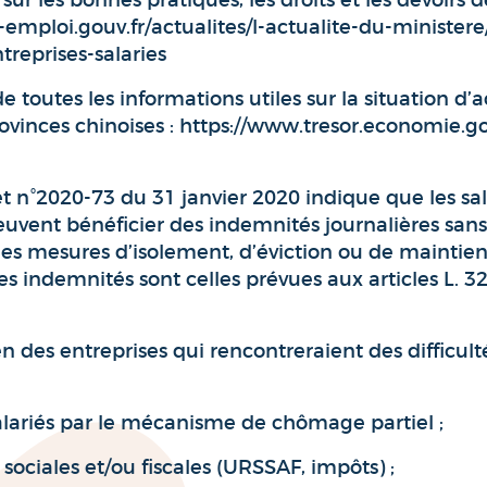
ur les bonnes pratiques, les droits et les devoirs d
ail-emploi.gouv.fr/actualites/l-actualite-du-minister
reprises-salaries
e toutes les informations utiles sur la situation d’ac
rovinces chinoises : https://www.tresor.economie.go
et n°2020-73 du 31 janvier 2020 indique que les sala
peuvent bénéficier des indemnités journalières sans
 des mesures d’isolement, d’éviction ou de maintie
Les indemnités sont celles prévues aux articles L. 
 des entreprises qui rencontreraient des difficult
lariés par le mécanisme de chômage partiel ;
sociales et/ou fiscales (URSSAF, impôts) ;