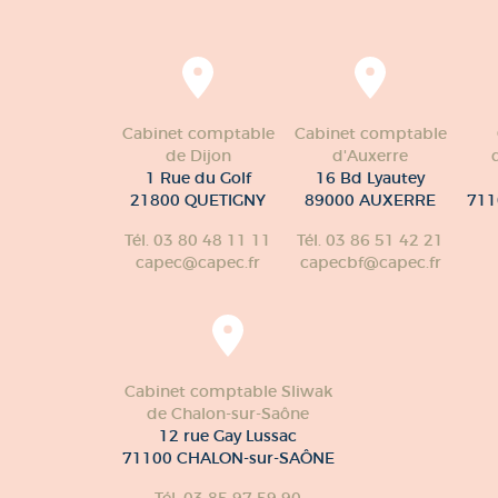
Cabinet comptable
Cabinet comptable
de Dijon
d'Auxerre
1 Rue du Golf
16 Bd Lyautey
21800 QUETIGNY
89000 AUXERRE
711
Tél. 03 80 48 11 11
Tél. 03 86 51 42 21
capec@capec.fr
capecbf@capec.fr
Cabinet comptable Sliwak
de Chalon-sur-Saône
12 rue Gay Lussac
71100 CHALON-sur-SAÔNE
Tél. 03 85 97 59 90