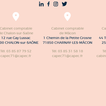
Cabinet comptable
Cabinet comptable
Ca
de Chalon-sur-Saône
de Mâcon
12 rue Gay Lussac
1 Chemin de la Petite Grosne
44 T
00 CHALON-sur-SAÔNE
71850 CHARNAY-LES-MÂCON
25
Tél. 03 85 87 79 52
Tél. 03 85 31 58 18
Té
capec71@capec.fr
capec71@capec.fr
cabin