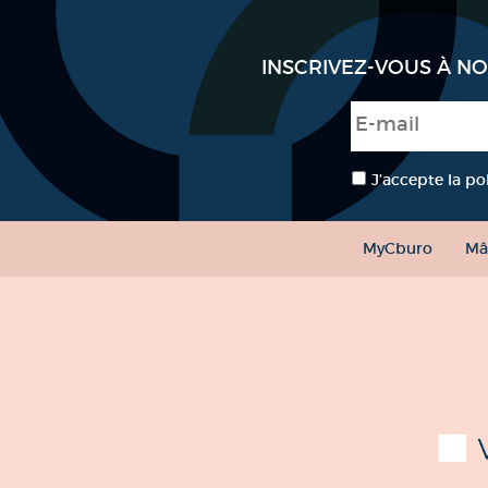
INSCRIVEZ-VOUS À N
E-mail
*
RGPD
*
J’accepte la po
MyCburo
Mâ