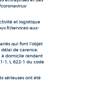
es entreprises et des
e/coronavirus-
tivité et logistique
uv.fr/services-aux-
riés qui font l’objet
 délai de carence.
n à domicile rendant
321-1, L 622-1 du code
és sérieuses ont été